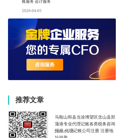
账服务 会计服务
2026-04-05
推荐文章
马鞍山和县当涂博望区含山县郑
蒲港专业代理记账各类税务咨询
报税 代理记账公司注册 注册地
2026-06-18
址挂靠