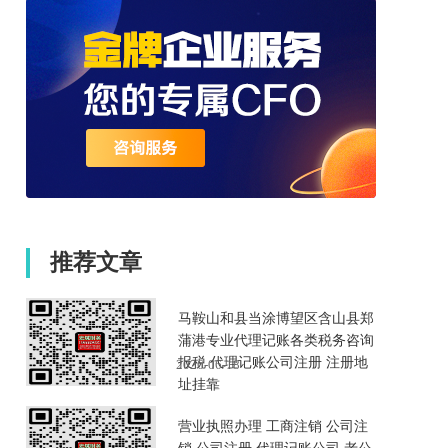
推荐文章
马鞍山和县当涂博望区含山县郑
蒲港专业代理记账各类税务咨询
报税 代理记账公司注册 注册地
2026-06-18
址挂靠
营业执照办理 工商注销 公司注