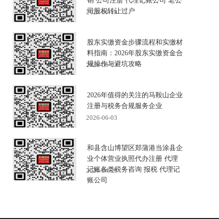
销 公司注册 代理记账公司 老公
司股权转让过户
2026-06-18
股东实缴资金步骤流程和实缴材
料指南：2026年股东实缴资金合
规操作与避坑攻略
2026-06-03
2026年值得的关注的马鞍山企业
注册与税务合规服务企业
2026-06-03
和县含山博望区郑蒲港当涂县企
业个体营业执照代办注册 代理
记账各类税务咨询 报税 代理记
2026-04-29
账公司